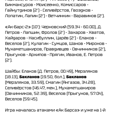
Бикмансуров - Моисеенко, Комиссаров -
Гайнутдинов (2') - Селивёрстов, Гвоздков -
Лопатин, Лапин (2') - Ветчинкин - Варавинов (2').
«Ак-Барс-2» (10'): Черновский (59.34 - 60.00), Д.
Петров - Лапшин, Фролов (2') - Захаров - Хватов,
Хайдаров - Насибуллин, Царёв (2') - Елаков -
Веселов (2'), Кулагин - Сумцов, Шанов - Миронов -
Мухаметшакиров, Правдивцев - Овчинников (2'),
Прыгунов - Архипов - Прягин, Иванов, Е. Петров
(2').
Шайбы: Елаков (Д. Петров, 00.49), Мерзляков
(18.13),
Бакланов
(19.50, бол.),
Бакланов
(Мерзляков, 33.59), Смагин (Янгазов, 34.28),
Селивёрстов (46.47, мен.), Мухаметшакиров
(Овчинников, 52.39), Веселов (Прыгунов, 57.04),
Веселов (59.45).
Игра началась атаками «Ак Барса» и уже на 1-й