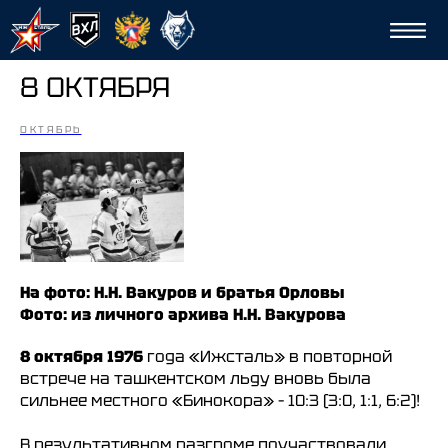
8 ОКТЯБРЯ
ОКТЯБРЬ
Сп
На фото: Н.Н. Вакуров и братья Орловы
Фото: из личного архива Н.Н. Вакурова
8 октября 1976
года «Ижсталь» в повторной
встрече на ташкентском льду вновь была
сильнее местного «Бинокора» – 10:3 (3:0, 1:1, 6:2)!
В результативном разгроме поучаствовали