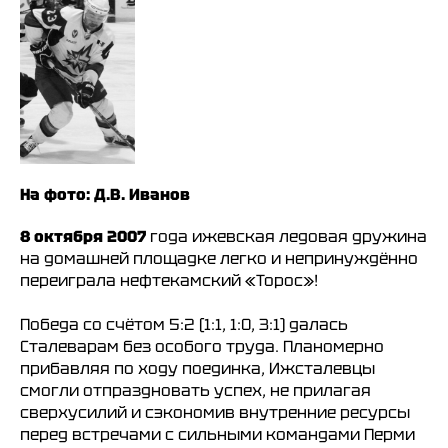
НХЛ
КХЛ
ВХЛ
Акции для
болельщиков
НМХЛ
Магазин
ООО «ХК «Ижсталь»
ОГРН 1261800004751, ИНН 1800050073
На фото: Д.В. Иванов
г. Ижевск, ул. Свободы, д. 82а
8 (3412) 572062 (доб. 1)
8 октября 2007
года ижевская ледовая дружина
izhstal@mail.ru
на домашней площадке легко и непринуждённо
переиграла нефтекамский «Торос»!
Политика конфиденциальности
Согласие на обработку персональных данных
Победа со счётом 5:2 (1:1, 1:0, 3:1) далась
Публичная оферта
Правила возврата и обмена товара
Сталеварам без особого труда. Планомерно
прибавляя по ходу поединка, Ижсталевцы
смогли отпраздновать успех, не прилагая
сверхусилий и сэкономив внутренние ресурсы
перед встречами с сильными командами Перми