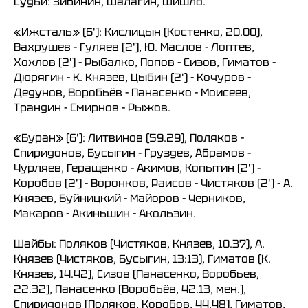
Судьи: Зибинин, Шалагин, Шишло.
«Ижсталь» (6'): Кислицын (Костенко, 20.00),
Вахрушев - Гуляев (2'), Ю. Маслов - Лоптев,
Хохлов (2') - Рыбалко, Попов - Сизов, Гиматов -
Дюрягин - К. Князев, Цыбин (2') - Кочуров -
Дедунов, Воробьёв - Панасенко - Моисеев,
Трандин - Смирнов - Рыжов.
«Буран» (6'): Литвинов (59.29), Поляков -
Спиридонов, Бусыгин - Груздев, Абрамов -
Чурляев, Геращенко - Акимов, Копытин (2') -
Коробов (2') - Воронков, Раисов - Чистяков (2') - А.
Князев, Буйницкий - Майоров - Черников,
Макаров - Акиньшин - Акользин.
Шайбы: Поляков (Чистяков, Князев, 10.37), А.
Князев (Чистяков, Бусыгин, 13:13), Гиматов (К.
Князев, 14.42), Сизов (Панасенко, Воробьев,
22.32), Панасенко (Воробьёв, 42.13, мен.),
Спиридонов (Поляков, Коробов, 44.48), Гиматов,