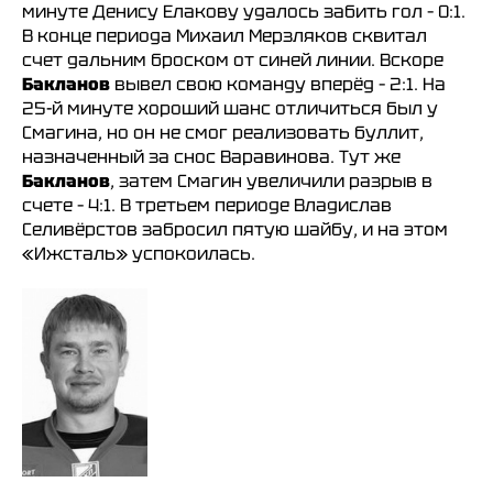
минуте Денису Елакову удалось забить гол – 0:1.
В конце периода Михаил Мерзляков сквитал
счет дальним броском от синей линии. Вскоре
Бакланов
вывел свою команду вперёд – 2:1. На
25-й минуте хороший шанс отличиться был у
Смагина, но он не смог реализовать буллит,
назначенный за снос Варавинова. Тут же
Бакланов
, затем Смагин увеличили разрыв в
счете – 4:1. В третьем периоде Владислав
Селивёрстов забросил пятую шайбу, и на этом
«Ижсталь» успокоилась.