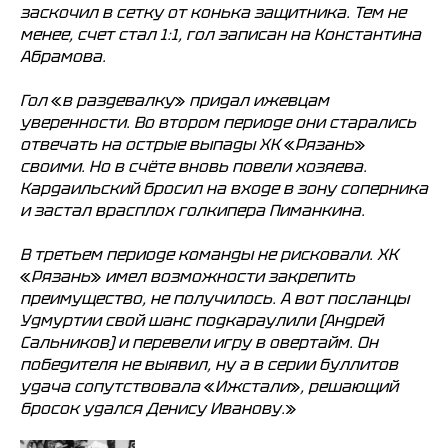
заскочил в сетку от конька защитника. Тем не
менее, счет стал 1:1, гол записан на Константина
Абрамова.
Гол
«
в раздевалку
»
придал ижевцам
уверенности. Во втором периоде они старались
отвечать на острые выпады ХК
«
Рязань
»
своими. Но в счёте вновь повели хозяева.
Кардаильский бросил на входе в зону соперника
и застал врасплох голкипера Пиманкина.
ХК
«
Ижсталь
»
НМХК
«
Прогресс
»
Тренерский штаб
Состав команды
В третьем периоде команды не рисковали. ХК
Состав команды
Календарь МХЛ
«
Рязань
»
имел возможности закрепить
Администрация
Тренерский штаб
преимущество, не получилось. А вот посланцы
Турнирная таблица
Удмуртии свой шанс подкараулили (Андрей
Спортивная школа
Сальников) и перевели игру в овертайм. Он
Медиа
по хоккею
победителя не выявил, ну а в серии буллитов
Фото
Сайт
удача сопутствовала
«
Ижстали
»
, решающий
Видео
ВКонтакте
Социальные проекты
бросок удался Денису Иванову.
»
Фан-зона
Всё о хоккее