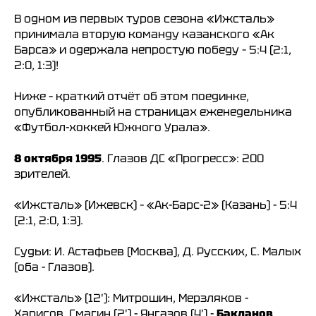
В одном из первых туров сезона «Ижсталь»
принимала вторую команду казанского «Ак
Барса» и одержала непростую победу – 5:4 (2:1,
2:0, 1:3)!
Ниже – краткий отчёт об этом поединке,
опубликованный на страницах еженедельника
«Футбол-хоккей Южного Урала».
8 октября 1995
. Глазов ДС «Прогресс»: 200
зрителей.
«Ижсталь» (Ижевск) – «Ак-Барс-2» (Казань) - 5:4
(2:1, 2:0, 1:3).
Судьи: И. Астафьев (Москва), Д. Русских, С. Малых
(оба - Глазов).
«Ижсталь» (12'): Митрошин, Мерзляков -
Харисов, Смагин (2') - Янгазов (4') -
Бакланов
,